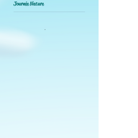
Journée Nature