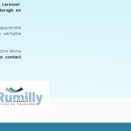
s
caresser
.
nteragir en
 apprendre
n véritable
otre ferme
ge
,
contact