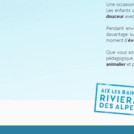
Une occasion
Les enfants 
douceur
avec
Pendant envi
davantage s
moment d’
éve
Que vous soy
pédagogique
animalier
et p