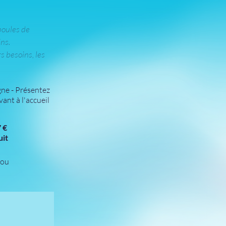
poules de
ins.
s besoins, les
gne
- Présentez
vant à l'accueil
 €
uit
ou