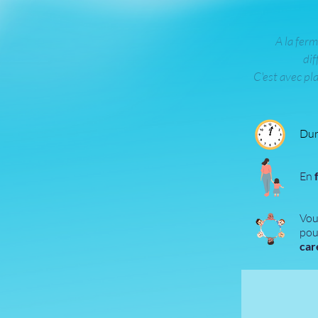
A la fer
dif
C'est avec pl
Dur
En
Vo
pou
car