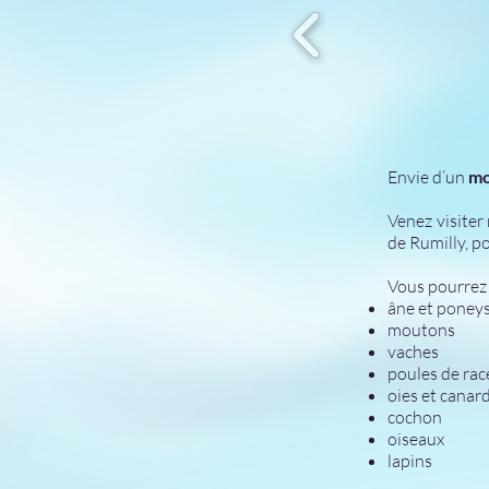
Envie d’un
mo
Venez visiter
de Rumilly, p
Vous pourrez
âne et poney
moutons
vaches
poules de rac
oies et canar
cochon
oiseaux
lapins