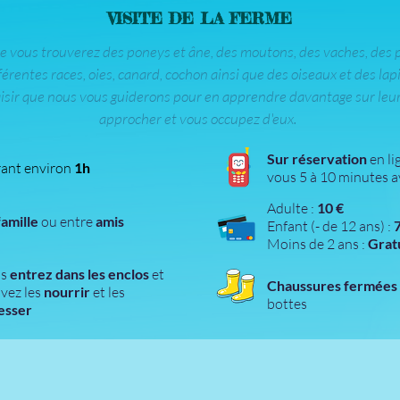
VISITE DE LA FERME
me vous trouverez des poneys et âne, des moutons, des vaches, des 
férentes races, oies, canard, cochon ainsi que des oiseaux et des lap
aisir que nous vous guiderons pour en apprendre davantage sur leur
approcher et vous occupez d'eux.
Sur réservation
en li
ant environ
1h
vous
5 à 10 minutes
a
Adulte :
10 €
famille
ou entre
amis
Enfant (- de 12 ans) :
7
Moins de 2 ans :
Grat
us
entrez dans les enclos
et
Chaussures fermées
vez les
nourrir
et les
bottes
esser