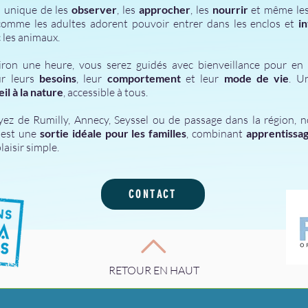
 unique de les
observer
, les
approcher
, les
nourrir
et même le
comme les adultes adorent pouvoir entrer dans les enclos et
i
 les animaux.
ron une heure, vous serez guidés avec bienveillance pour en
ur leurs
besoins
, leur
comportement
et leur
mode de vie
. U
il à la nature
, accessible à tous.
ez de Rumilly, Annecy, Seyssel ou de passage dans la région, n
 est une
sortie idéale pour les familles
, combinant
apprentissa
laisir simple.
CONTACT
RETOUR EN HAUT