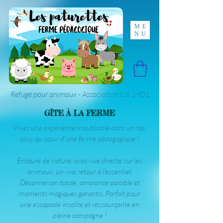
ME
NU
Refuge pour animaux - Association Loi 1901
GÎTE À LA FERME
Vivez une expérience inoubliable dans un tipi
cosy au cœur d’une ferme pédagogique !
Entouré de nature, avec vue directe sur les
animaux, un vrai retour à l’essentiel.
Déconnexion totale, ambiance paisible et
moments magiques garantis. Parfait pour
une escapade insolite et ressourçante en
pleine campagne !