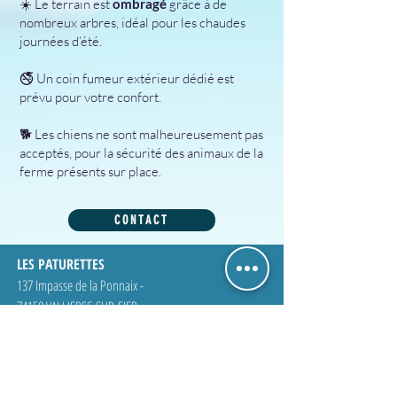
☀️ Le terrain est
ombragé
grâce à de
nombreux arbres, idéal pour les chaudes
journées d’été.
🚭 Un coin fumeur extérieur dédié est
prévu pour votre confort.
🐕 Les chiens ne sont malheureusement pas
acceptés, pour la sécurité des animaux de la
ferme présents sur place.
CONTACT
LES PATURETTES
137 Impasse de la Ponnaix -
74150 VALLIERES-SUR-FIER
lespaturettes@gmail.com