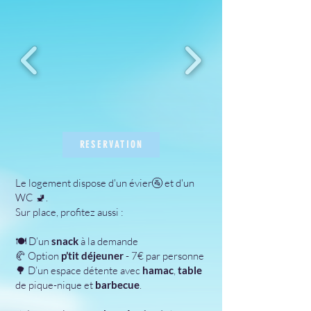
RESERVATION
Le logement dispose
d'un évier🚰 et d'un
WC 🚽.
Sur place, profitez aussi :
🍽️ D’un
snack
à la demande
🥐 Option
p’tit déjeuner
- 7€ par personne
🌳 D’un
espace détente
avec
hamac
,
table
de pique-nique et
barbecue
.